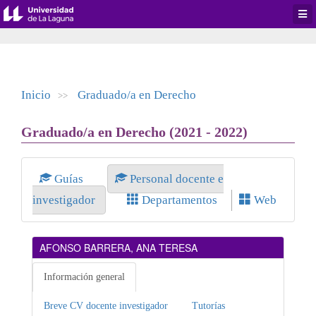
Desp
men
de
aplic
Inicio
Graduado/a en Derecho
>>
Graduado/a en Derecho (2021 - 2022)
Guías
Personal docente e
investigador
Departamentos
Web
AFONSO BARRERA, ANA TERESA
Información general
Breve CV docente investigador
Tutorías