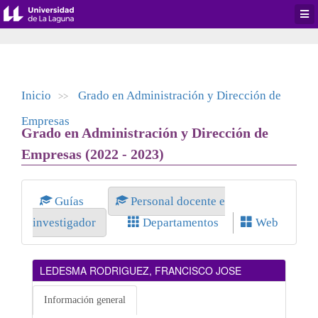
Desp
men
de
aplic
Inicio
Grado en Administración y Dirección de
>>
Empresas
Grado en Administración y Dirección de
Empresas (2022 - 2023)
Guías
Personal docente e
investigador
Departamentos
Web
LEDESMA RODRIGUEZ, FRANCISCO JOSE
Información general