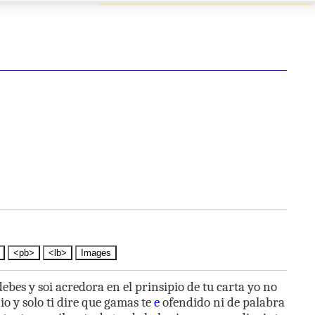
<pb>
<lb>
Images
debes
y
soi
acredora
en
el
prinsipio
de
tu
carta
yo
no
io
y
solo
ti
dire
que
gamas
te
e
ofendido
ni
de
palabra