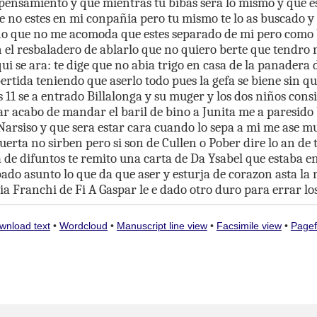
pensamiento
y
que
mientras
tu
bibas
sera
lo
mismo
y
que
e
e
no
estes
en
mi
conpañia
pero
tu
mismo
te
lo
as
buscado
y
ho
que
no
me
acomoda
que
estes
separado
de
mi
pero
como
n
el
resbaladero
de
ablarlo
que
no
quiero
berte
que
tendro
qui
se
ara
:
te
dige
que
no
abia
trigo
en
casa
de
la
panadera
ertida
teniendo
que
aserlo
todo
pues
la
gefa
se
biene
sin
qu
s
11
se
a
entrado
Billalonga
y
su
muger
y
los
dos
niños
cons
ar
acabo
de
mandar
el
baril
de
bino
a
Junita
me
a
paresido
Narsiso
y
que
sera
estar
cara
cuando
lo
sepa
a
mi
me
ase
mu
uerta
no
sirben
pero
si
son
de
Cullen
o
Pober
dire
lo
an
de
a
de
difuntos
te
remito
una
carta
de
Da
Ysabel
que
estaba
e
bado
asunto
lo
que
da
que
aser
y
esturja
de
corazon
asta
la
ia
Franchi
de
Fi
A
Gaspar
le
e
dado
otro
duro
para
errar
lo
wnload text
•
Wordcloud
•
Manuscript line view
•
Facsimile view
•
Pagef