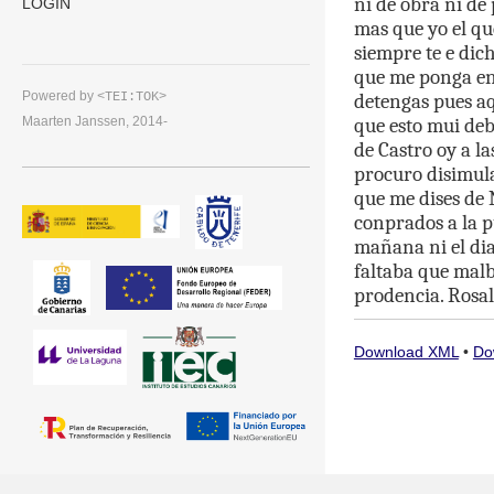
ni
de
obra
ni
de
LOGIN
mas
que
yo
el
qu
siempre
te
e
dic
que
me
ponga
e
Powered by
detengas
pues
a
<TEI:TOK>
que
esto
mui
deb
Maarten Janssen, 2014-
de
Castro
oy
a
la
procuro
disimul
que
me
dises
de
conprados
a
la
p
mañana
ni
el
di
faltaba
que
mal
prodencia
.
Rosal
Download XML
•
Do