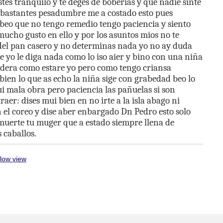
stes
tranquilo
y
te
deges
de
boberias
y
que
nadie
sinte
bastantes
pesadumbre
me
a
costado
esto
pues
beo
que
no
tengo
remedio
tengo
paciencia
y
siento
mucho
gusto
en
ello
y
por
los
asuntos
mios
no
te
del
pan
casero
y
no
determinas
nada
yo
no
ay
duda
e
yo
le
diga
nada
como
lo
iso
aier
y
bino
con
una
niña
idera
como
estare
yo
pero
como
tengo
criansa
bien
lo
que
as
echo
la
niña
sige
con
grabedad
beo
lo
i
mala
obra
pero
paciencia
las
pañuelas
si
son
traer
:
dises
mui
bien
en
no
irte
a
la
isla
abago
ni
n
el
coreo
y
dise
aber
enbargado
Dn
Pedro
esto
solo
muerte
tu
muger
que
a
estado
siempre
llena
de
s
caballos
.
low view