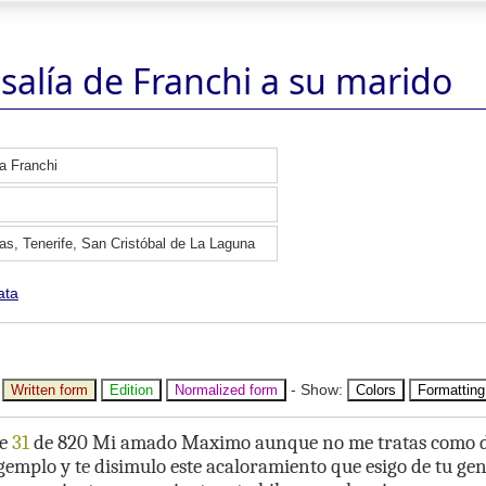
salía de Franchi a su marido
a Franchi
as, Tenerife, San Cristóbal de La Laguna
ata
-
Show
:
Written form
Edition
Normalized form
Colors
Formatting
e
31
de
820
Mi
amado
Maximo
aunque
no
me
tratas
como
gemplo
y
te
disimulo
este
acaloramiento
que
esigo
de
tu
gen