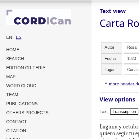
Text view
Carta Ro
EN
|
ES
Autor
Rosalí
HOME
Fecha
1820
SEARCH
EDITION CRITERIA
Lugar
Canari
MAP
more header d
WORD CLOUD
TEAM
View options
PUBLICATIONS
Text
:
Transcription
OTHERS PROJECTS
CONTACT
Laguna
y
octubr
CITATION
quiero
segir
tu
e