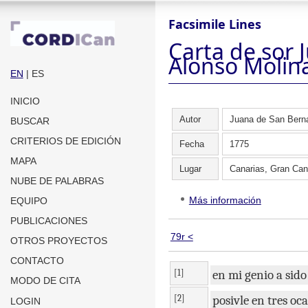
Facsimile Lines
Carta de sor
Alonso Molin
EN
| ES
INICIO
Autor
Juana de San Bern
BUSCAR
CRITERIOS DE EDICIÓN
Fecha
1775
MAPA
Lugar
Canarias, Gran Can
NUBE DE PALABRAS
Más información
EQUIPO
PUBLICACIONES
79r <
OTROS PROYECTOS
CONTACTO
[1]
en
mi
genio
a
sido
MODO DE CITA
[2]
posivle
en
tres
oca
LOGIN