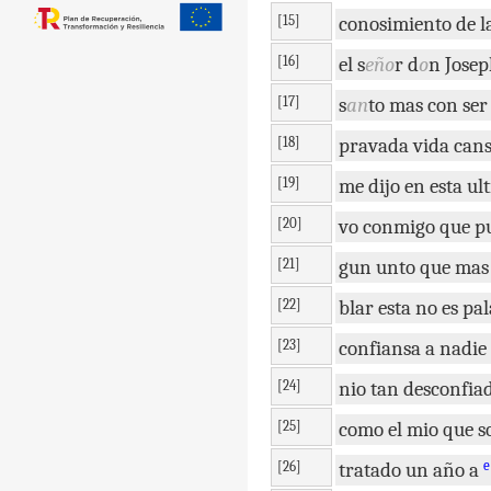
[15]
conosimiento
de
l
[16]
el
s
eño
r
d
o
n
Jose
[17]
s
an
to
mas
con
ser
[18]
pravada
vida
can
[19]
me
dijo
en
esta
ul
[20]
vo
conmigo
que
p
[21]
gun
unto
que
mas
[22]
blar
esta
no
es
pal
[23]
confiansa
a
nadie
[24]
nio
tan
desconfia
[25]
como
el
mio
que
s
e
[26]
tratado
un
año
a