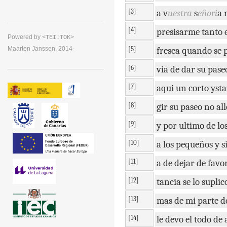
[3]
a
v
uestra
s
eñori
a
[4]
presisarme
tanto
Powered by
<TEI:TOK>
[5]
fresca
quando
se
Maarten Janssen, 2014-
[6]
via
de
dar
su
pase
[7]
aqui
un
corto
ysta
[8]
gir
su
paseo
no
all
[9]
y
por
ultimo
de
lo
[10]
a
los
pequeños
y
s
[11]
a
de
dejar
de
favo
[12]
tancia
se
lo
suplic
[13]
mas
de
mi
parte
d
[14]
le
devo
el
todo
de