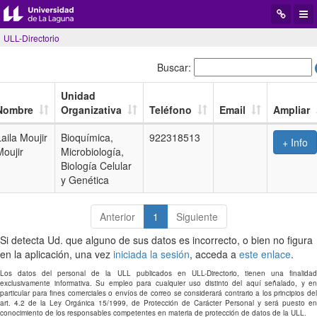
Desplegar
Desp
menú
men
ULL-Directorio
de
de
navegació
aplic
Buscar:
Unidad
Nombre
Organizativa
Teléfono
Email
Ampliar
Laila Moujir
Bioquímica,
922318513
+ Info
Moujir
Microbiología,
Biología Celular
y Genética
Anterior
1
Siguiente
Si detecta Ud. que alguno de sus datos es incorrecto, o bien no figura
en la aplicación, una vez
iniciada la sesión
, acceda a
este enlace
.
Los datos del personal de la ULL publicados en ULL-Directorio, tienen una finalidad
exclusivamente informativa. Su empleo para cualquier uso distinto del aquí señalado, y en
particular para fines comerciales o envíos de correo se considerará contrario a los principios del
art. 4.2 de la Ley Orgánica 15/1999, de Protección de Carácter Personal y será puesto en
conocimiento de los responsables competentes en materia de protección de datos de la ULL.