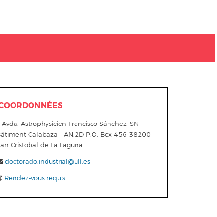
COORDONNÉES
Avda. Astrophysicien Francisco Sánchez, SN.
Bâtiment Calabaza – AN.2D P.O. Box 456 38200
San Cristobal de La Laguna
doctorado.industrial@ull.es
Rendez-vous requis