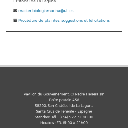
Cristóbal de La Laguna.
master.biologiamarina@ull.es
Procédure de plaintes, suggestions et félicitations
Pavillon du Gouvernement, C/ Padre Herrera s/n
Boîte postale 456
38200, San Cristóbal de La Laguna
Santa Cruz de Ténérife - Espagne
Standard Tél. : (+34) 922 31 90 00
Horaires : FR, 8h00 à 21h00