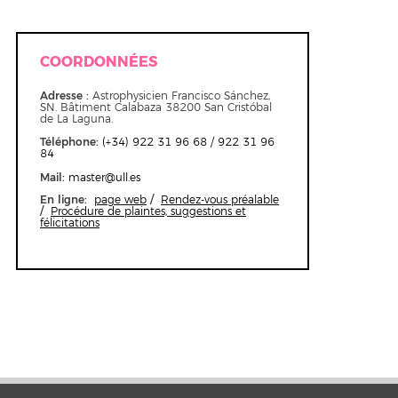
COORDONNÉES
Adresse :
Astrophysicien Francisco Sánchez,
SN. Bâtiment Calabaza 38200 San Cristóbal
de La Laguna.
Téléphone
:
(+34) 922 31 96 68 / 922 31 96
84
Mail
:
master@ull.es
En ligne:
/
page web
Rendez-vous préalable
/
Procédure de plaintes, suggestions et
félicitations