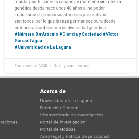
más largas. El camello canario se mantiene sin mezcla
genética desde hace unos 40 años al no poder
importarse dromedarios africanos por motivos
sanitarios, por lo que la raza permanece pura desde
entonces, manteniendo su diversidad genética.
#Número 8
#Artículo
#Ciencia y Sociedad
#Víctor
García Tagua
#Universidad de La Laguna
3 noviembre, 2025
No hay comentarios
Acerca de
Universidad de La Laguna
Fundación General
Vicerrectorado de investigación
raciones
Portal de investigación
Portal de Noticias
Aviso legal y Política de privacidad