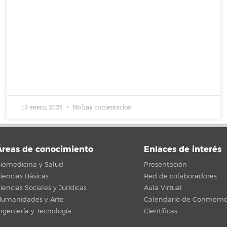
13 enero, 2026
No hay comentarios
Áreas de conocimiento
Enlaces de interés
iomedicina y Salud
Presentación
iencias Básicas
Red de colaboradores
iencias Sociales y Jurídicas
Aula Virtual
umanidades y Arte
Calendario de Conmemo
ngeniería y Tecnología
Científicas