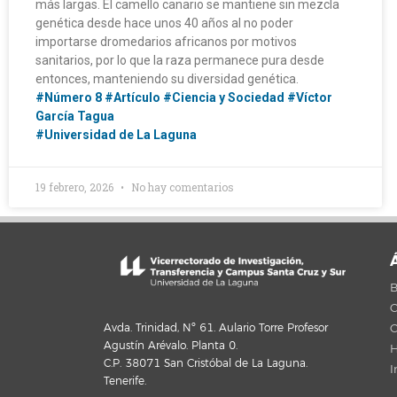
más largas. El camello canario se mantiene sin mezcla
genética desde hace unos 40 años al no poder
importarse dromedarios africanos por motivos
sanitarios, por lo que la raza permanece pura desde
entonces, manteniendo su diversidad genética.
#Número 8
#Artículo
#Ciencia y Sociedad
#Víctor
García Tagua
#Universidad de La Laguna
19 febrero, 2026
No hay comentarios
B
C
C
Avda. Trinidad, Nº 61. Aulario Torre Profesor
Agustín Arévalo. Planta 0.
H
C.P. 38071 San Cristóbal de La Laguna.
I
Tenerife.