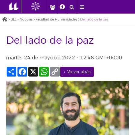
ULL - Noticias
Facultad de Humanidades
Del lado de la paz
Del lado de la paz
martes 24 de mayo de 2022 - 12:48 GMT+0000
Compartir
Facebook
X
WhatsApp
Copy
← Volver atrás
Link