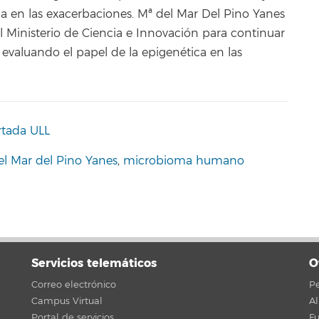
a en las exacerbaciones. Mª del Mar Del Pino Yanes
l Ministerio de Ciencia e Innovación para continuar
o evaluando el papel de la epigenética en las
rtada ULL
el Mar del Pino Yanes
,
microbioma humano
Servicios telemáticos
O
Correo electrónico
Pe
Campus Virtual
A
Portal de servicios
F