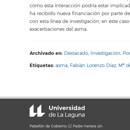
cómo esta interacción podría estar implicad
ha recibido nueva financiación por parte de
con esta línea de investigación, en este cas
exacerbaciones del asma.
Archivado en:
Destacado
,
Investigación
,
Po
Etiquetas:
asma
,
Fabián Lorenzo Díaz
,
Mª d
Pabellón de Gobierno, C/ Padre Herrera s/n