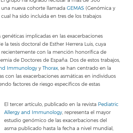
o. El grupo ha logrado reclutar a más de 500
n una nueva cohorte llamada
GEMAS
(Genómica y
ual ha sido incluida en tres de los trabajos
es genéticas implicadas en las exacerbaciones
la tesis doctoral de Esther Herrera Luis, cuya
a recientemente con la mención honorífica de
mia de Doctores de España. Dos de estos trabajos,
 and Immunology
y
Thorax
, se han centrado en la
as con las exacerbaciones asmáticas en individuos
ndo factores de riesgo específicos de estas
El tercer artículo, publicado en la revista
Pediatric
Allergy and Immunology
, representa el mayor
estudio genómico de las exacerbaciones del
asma publicado hasta la fecha a nivel mundial,