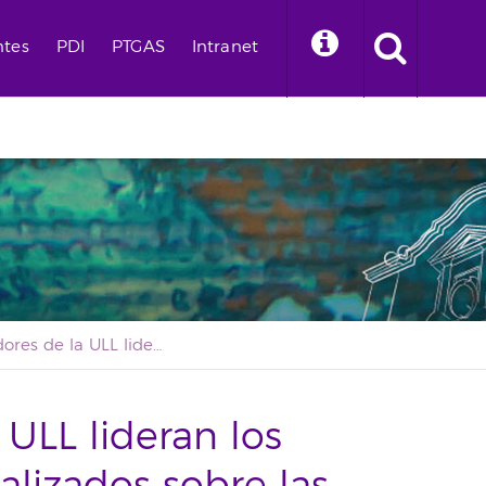
ntes
PDI
PTGAS
Intranet
Investigadores de la ULL lideran los mayores estudios realizados sobre las bases genéticas asociadas con el asma
 ULL lideran los