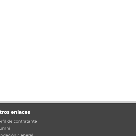
tros enlaces
rfil de contratante
lumni
undación General