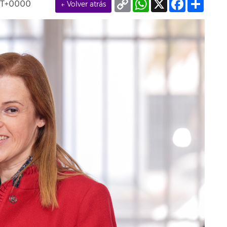
MT+0000
← Volver atrás
Link