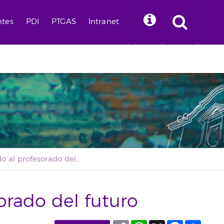
ntes
PDI
PTGAS
Intranet
Educando al profesorado del futuro
orado del futuro
Copy
WhatsApp
X
Facebook
Compa