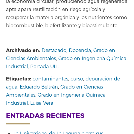
la economía circular, produciendo agua regenerada
apta apara reutilización en riego agrícola y
recuperar la materia orgánica y los nutrientes como
biocombustible, biofertilizante y bioestimulante.
Archivado en:
Destacado
,
Docencia
,
Grado en
Ciencias Ambientales
,
Grado en Ingeniería Química
Industrial
,
Portada ULL
Etiquetas:
contaminantes
,
curso
,
depuración de
agua
,
Eduardo Beltrán
,
Grado en Ciencias
Ambientales
,
Grado en Ingeniería Química
Industrial
,
Luisa Vera
ENTRADAS RECIENTES
La Universidad de La Laguna cierra sus