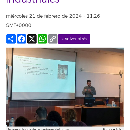
miércoles 21 de febrero de 2024 - 11:26
GMT+0000
Compartir
Facebook
X
WhatsApp
Copy
← Volver atrás
Link
Imagen de una de las sesiones del curso.
Foto: cedida.