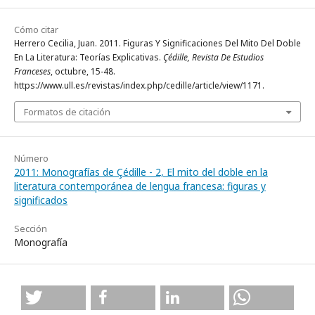
Cómo citar
Herrero Cecilia, Juan. 2011. Figuras Y Significaciones Del Mito Del Doble
En La Literatura: Teorías Explicativas.
Çédille, Revista De Estudios
Franceses
, octubre, 15-48.
https://www.ull.es/revistas/index.php/cedille/article/view/1171.
Formatos de citación
Número
2011: Monografías de Çédille - 2, El mito del doble en la
literatura contemporánea de lengua francesa: figuras y
significados
Sección
Monografía