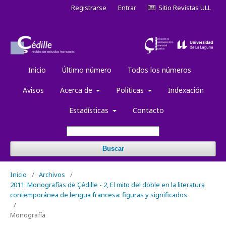
Registrarse
Entrar
Sitio Revistas ULL
Inicio
Último número
Todos los números
Avisos
Acerca de
Políticas
Indexación
Estadísticas
Contacto
Buscar
Inicio
/
Archivos
/
2011: Monografías de Çédille - 2, El mito del doble en la literatura
contemporánea de lengua francesa: figuras y significados
/
Monografía