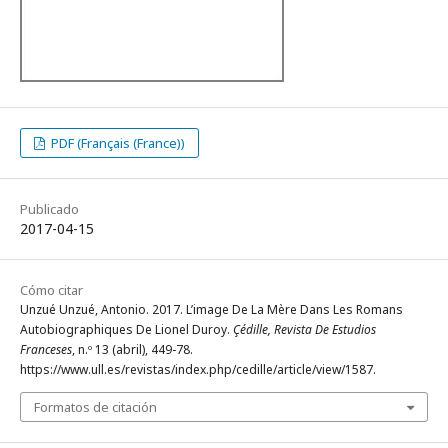
PDF (Français (France))
Publicado
2017-04-15
Cómo citar
Unzué Unzué, Antonio. 2017. L’image De La Mère Dans Les Romans
Autobiographiques De Lionel Duroy.
Çédille, Revista De Estudios
Franceses
, n.º 13 (abril), 449-78.
https://www.ull.es/revistas/index.php/cedille/article/view/1587.
Formatos de citación