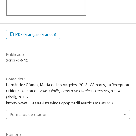
PDF (Français (France))
Publicado
2018-04-15
Cómo citar
Hernández Gómez, María de los Ángeles. 2018. «Vercors, La Réception
Critique De Son œuvr»e.
Çédille, Revista De Estudios Franceses
, n.º 14
(abril), 263-85.
https://www.ull.es/revistas/index.php/cedille/article/view/1613.
Formatos de citación
Número