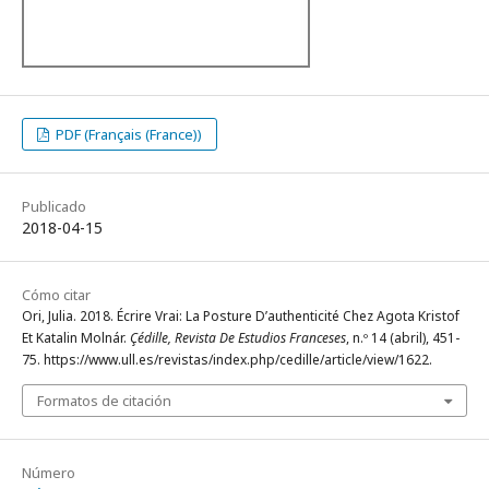
PDF (Français (France))
Publicado
2018-04-15
Cómo citar
Ori, Julia. 2018. Écrire Vrai: La Posture D’authenticité Chez Agota Kristof
Et Katalin Molnár.
Çédille, Revista De Estudios Franceses
, n.º 14 (abril), 451-
75. https://www.ull.es/revistas/index.php/cedille/article/view/1622.
Formatos de citación
Número