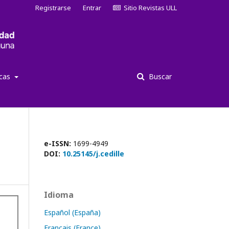
Registrarse
Entrar
Sitio Revistas ULL
icas
Buscar
e-ISSN:
1699-4949
DOI:
10.25145/j.cedille
Idioma
Español (España)
Français (France)