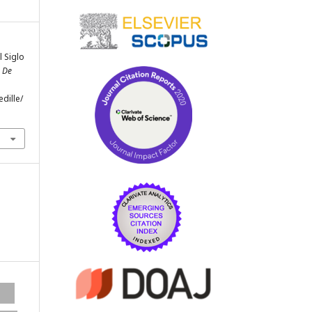
 Siglo
a De
dille/