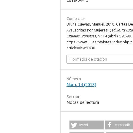
2018-04-15
Cómo citar
Bruña Cuevas, Manuel. 2018. Cartas Del
XVI Escritas Por Mujeres.
Çédille, Revist
Estudios Franceses
, n.º 14 (abril), 595-99.
https://www.ull.es/revistas/index.php/ce
article/view/1630.
Formatos de citación
Número
Núm. 14 (2018)
Sección
Notas de lectura
tweet
compartir