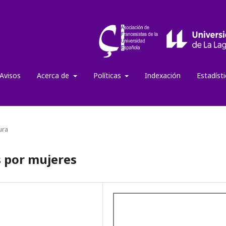
Avisos
Acerca de
Políticas
Indexación
Estadíst
ura
as por mujeres