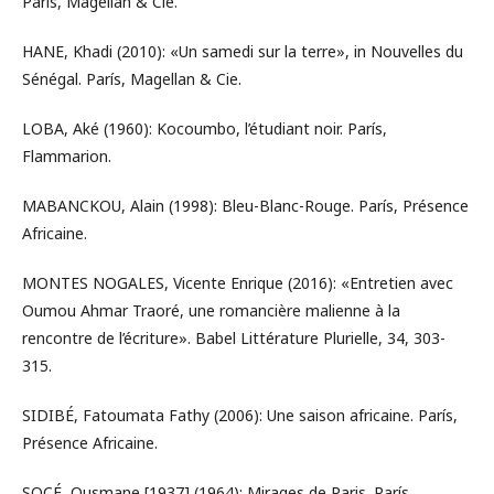
París, Magellan & Cie.
HANE, Khadi (2010): «Un samedi sur la terre», in Nouvelles du
Sénégal. París, Magellan & Cie.
LOBA, Aké (1960): Kocoumbo, l’étudiant noir. París,
Flammarion.
MABANCKOU, Alain (1998): Bleu-Blanc-Rouge. París, Présence
Africaine.
MONTES NOGALES, Vicente Enrique (2016): «Entretien avec
Oumou Ahmar Traoré, une romancière malienne à la
rencontre de l’écriture». Babel Littérature Plurielle, 34, 303-
315.
SIDIBÉ, Fatoumata Fathy (2006): Une saison africaine. París,
Présence Africaine.
SOCÉ, Ousmane [1937] (1964): Mirages de Paris. París,