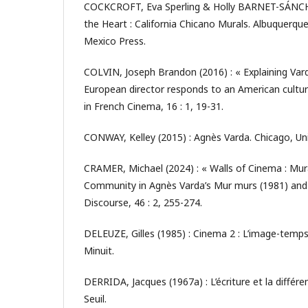
COCKCROFT, Eva Sperling & Holly BARNET-SÁNCHE
the Heart : California Chicano Murals. Albuquerqu
Mexico Press.
COLVIN, Joseph Brandon (2016) : « Explaining Vard
European director responds to an American cultur
in French Cinema, 16 : 1, 19-31.
CONWAY, Kelley (2015) : Agnès Varda. Chicago, Unive
CRAMER, Michael (2024) : « Walls of Cinema : Mu
Community in Agnès Varda’s Mur murs (1981) and V
Discourse, 46 : 2, 255-274.
DELEUZE, Gilles (1985) : Cinema 2 : L’image-temps.
Minuit.
DERRIDA, Jacques (1967a) : L’écriture et la différen
Seuil.