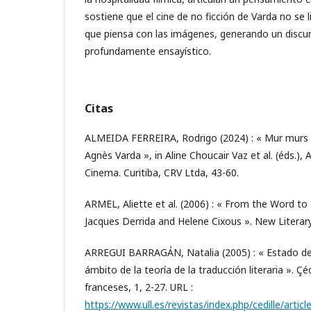
sostiene que el cine de no ficción de Varda no se 
que piensa con las imágenes, generando un discurs
profundamente ensayístico.
Citas
ALMEIDA FERREIRA, Rodrigo (2024) : « Mur murs : 
Agnès Varda », in Aline Choucair Vaz et al. (éds.), 
Cinema. Curitiba, CRV Ltda, 43-60.
ARMEL, Aliette et al. (2006) : « From the Word to
Jacques Derrida and Helene Cixous ». New Literary 
ARREGUI BARRAGÁN, Natalia (2005) : « Estado de l
ámbito de la teoría de la traducción literaria ». Çéd
franceses, 1, 2-27. URL :
https://www.ull.es/revistas/index.php/cedille/artic