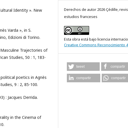
Derechos de autor 2026 Çédille, revis
ltural Identity ». New
estudios franceses
nès Varda », in S.
no, Edizioni di Torino.
Esta obra está bajo licencia internaci
Creative Commons Reconocimiento 4
 Masculine Trajectories of
ican Studies, 50 : 1, 183-
tweet
compartir
political poetics in Agnès
compartir
compartir
udies, 9 : 2, 85-100.
 : Jacques Derrida.
rality in the Cinema of
10.