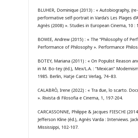
BLUHER, Dominique (2013) : « Autobiography, (re
performative self-portrait in Varda’s Les Plages d
Agnès (2008) ». Studies in European Cinema, 10 : 1
BOWIE, Andrew (2015) : « The ‘‘Philosophy of Per
Performance of Philosophy ». Performance Philoso
BOTEY, Mariana (2011) : « On Populist Reason a
in M. Bo-tey (éd.), Mex/L.A. : “Mexican” Modernism
1985. Berlin, Hatje Cantz Verlag, 74–83.
CALABRÒ, Irene (2022) : « Tra due, lo scarto. Do
». Rivista di Filosofia e Cinema, 1, 197-204.
CARCASSONNE, Philippe & Jacques FIESCHI (2014) :
Jefferson Kline (éd.), Agnès Varda : Interviews. Jac
Mississippi, 102-107.