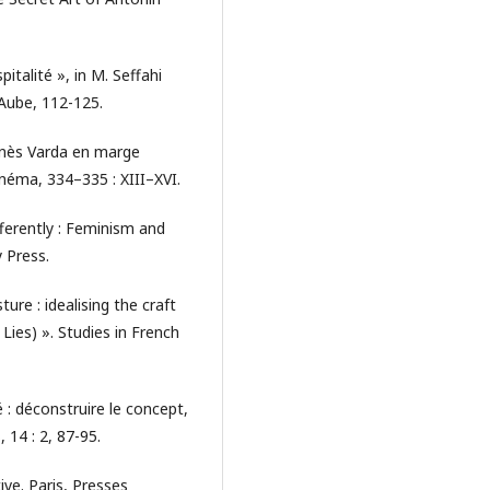
italité », in M. Seffahi
l’Aube, 112-125.
gnès Varda en marge
néma, 334–335 : XIII–XVI.
erently : Feminism and
 Press.
ure : idealising the craft
Lies) ». Studies in French
: déconstruire le concept,
 14 : 2, 87-95.
ve. Paris, Presses