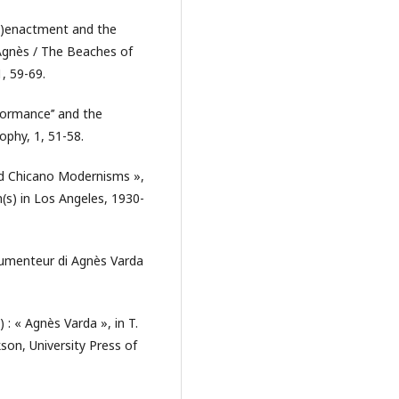
-)enactment and the
’Agnès / The Beaches of
, 59-69.
formance’’ and the
phy, 1, 51-58.
nd Chicano Modernisms »,
(s) in Los Angeles, 1930-
cumenteur di Agnès Varda
 « Agnès Varda », in T.
kson, University Press of