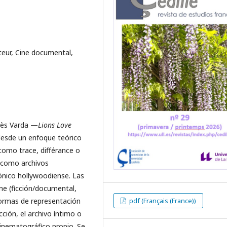
eur, Cine documental,
ès Varda —
Lions Love
esde un enfoque teórico
como trace, différance o
s como archivos
ónico hollywoodiense. Las
ine (ficción/documental,
pdf (Français (France))
formas de representación
ción, el archivo íntimo o
cinematográfico propio. Se