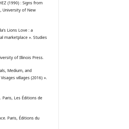
Z (1990) : Signs from
e, University of New
a’s Lions Love : a
al marketplace ». Studies
rsity of Illinois Press.
rals, Medium, and
isages villages (2016) ».
 Paris, Les Éditions de
ce. Paris, Éditions du