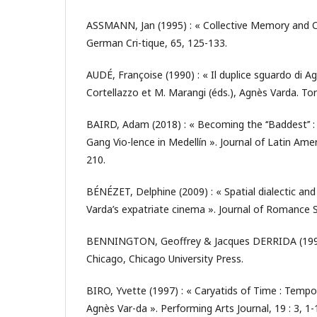
ASSMANN, Jan (1995) : « Collective Memory and Cu
German Cri-tique, 65, 125-133.
AUDÉ, Françoise (1990) : « Il duplice sguardo di Ag
Cortellazzo et M. Marangi (éds.), Agnès Varda. Tori
BAIRD, Adam (2018) : « Becoming the ‘‘Baddest’’ :
Gang Vio-lence in Medellín ». Journal of Latin Amer
210.
BÉNÉZET, Delphine (2009) : « Spatial dialectic and 
Varda’s expatriate cinema ». Journal of Romance St
BENNINGTON, Geoffrey & Jacques DERRIDA (1993)
Chicago, Chicago University Press.
BIRO, Yvette (1997) : « Caryatids of Time : Tempo
Agnès Var-da ». Performing Arts Journal, 19 : 3, 1-