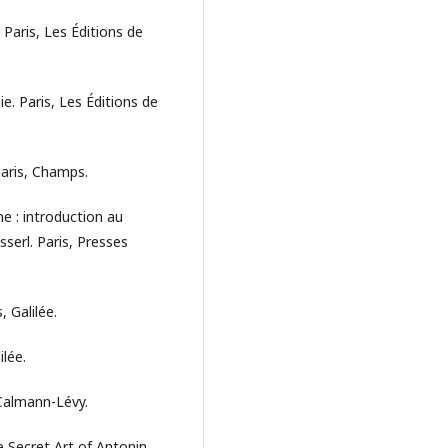
Paris, Les Éditions de
e. Paris, Les Éditions de
Paris, Champs.
e : introduction au
erl. Paris, Presses
 Galilée.
ilée.
 Calmann-Lévy.
 Secret Art of Antonin