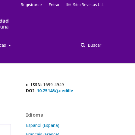
Registrarse
Entrar
Sitio Revistas ULL
icas
Buscar
e-ISSN:
1699-4949
DOI:
10.25145/j.cedille
Idioma
Español (España)
Français (France)