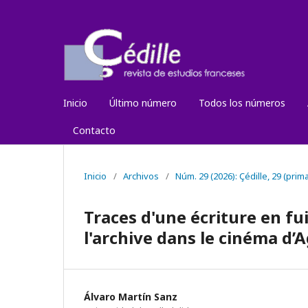
Inicio
Último número
Todos los números
Contacto
Inicio
/
Archivos
/
Núm. 29 (2026): Çédille, 29 (pri
Traces d'une écriture en fu
l'archive dans le cinéma d’
Álvaro Martín Sanz