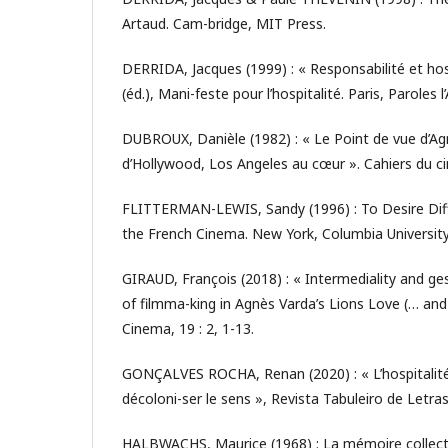
Artaud. Cam-bridge, MIT Press.
DERRIDA, Jacques (1999) : « Responsabilité et hosp
(éd.), Mani-feste pour l’hospitalité. Paris, Paroles 
DUBROUX, Danièle (1982) : « Le Point de vue d’A
d’Hollywood, Los Angeles au cœur ». Cahiers du ci
FLITTERMAN-LEWIS, Sandy (1996) : To Desire Diff
the French Cinema. New York, Columbia University
GIRAUD, François (2018) : « Intermediality and gest
of filmma-king in Agnès Varda’s Lions Love (… and 
Cinema, 19 : 2, 1-13.
GONÇALVES ROCHA, Renan (2020) : « L’hospitalité 
décoloni-ser le sens », Revista Tabuleiro de Letras,
HALBWACHS, Maurice (1968) : La mémoire collecti