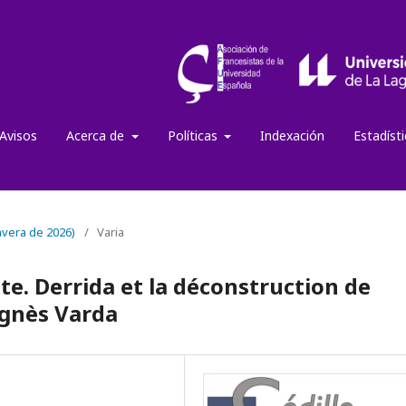
Avisos
Acerca de
Políticas
Indexación
Estadíst
mavera de 2026)
/
Varia
ite. Derrida et la déconstruction de
Agnès Varda