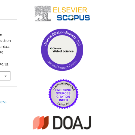
ne
ruction
ard»a.
 29
29.15.
vera