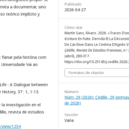
Publicado
limita a documentar, sino
2026-04-27
o teórico implícito y
Cómo citar
Martín Sanz, Álvaro. 2026. «Traces D’u
écriture En Fuite. Derrida Et La Déconst
De L’archive Dans Le Cinéma D’Agnès V
Çédille, Revista De Estudios Franceses
, n.º
(abril), 289-317.
flanar pela história com
https://doi.org/10.25145/j.cedille.2026.
A Universidade Vai ao
Formatos de citación
 Life : A Dialogue between
Número
History, 37 : 1, 1-13.
Núm. 29 (2026): Çédille, 29 (prima
de 2026)
a investigación en el
ille, revista de estudios
Sección
Varia
le/view/1254