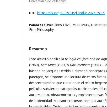
Universidad de Valladolid
https://doi.org/10.25145/j.cedille.2026.29.15
DOI:
Lions Love, Murs Murs, Document
Palabras clave:
Film-Philosophy
Resumen
Este artículo analiza la
trilogía californiana
de Agn
(1969),
Mur Murs
(1981) y
Documenteur
(1981)— d
basado en Jacques Derrida. Utilizando conceptos 
parergon, se propone una lectura de estos filme
descentralizados que cuestionan el relato hegem
películas subvierten categorías tradicionales del c
autor/sujeto, obra/contexto) y exploran nuevas 
de la identidad. Mediante recursos como la autofic
la hospitalidad fílmica, articulan un pensamiento 