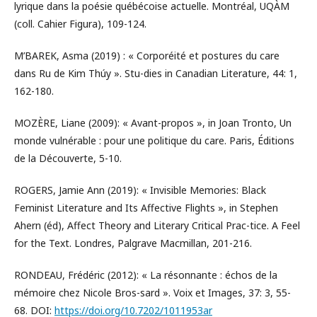
lyrique dans la poésie québécoise actuelle. Montréal, UQÀM
(coll. Cahier Figura), 109-124.
M’BAREK, Asma (2019) : « Corporéité et postures du care
dans Ru de Kim Thúy ». Stu-dies in Canadian Literature, 44: 1,
162-180.
MOZÈRE, Liane (2009): « Avant-propos », in Joan Tronto, Un
monde vulnérable : pour une politique du care. Paris, Éditions
de la Découverte, 5-10.
ROGERS, Jamie Ann (2019): « Invisible Memories: Black
Feminist Literature and Its Affective Flights », in Stephen
Ahern (éd), Affect Theory and Literary Critical Prac-tice. A Feel
for the Text. Londres, Palgrave Macmillan, 201-216.
RONDEAU, Frédéric (2012): « La résonnante : échos de la
mémoire chez Nicole Bros-sard ». Voix et Images, 37: 3, 55-
68. DOI:
https://doi.org/10.7202/1011953ar