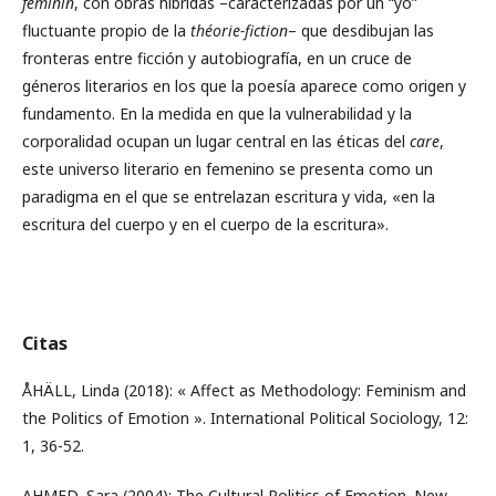
féminin
, con obras híbridas –caracterizadas por un “yo”
fluctuante propio de la
théorie-fiction
– que desdibujan las
fronteras entre ficción y autobiografía, en un cruce de
géneros literarios en los que la poesía aparece como origen y
fundamento. En la medida en que la vulnerabilidad y la
corporalidad ocupan un lugar central en las éticas del
care
,
este universo literario en femenino se presenta como un
paradigma en el que se entrelazan escritura y vida, «en la
escritura del cuerpo y en el cuerpo de la escritura».
Citas
ÅHÄLL, Linda (2018): « Affect as Methodology: Feminism and
the Politics of Emotion ». International Political Sociology, 12:
1, 36-52.
AHMED, Sara (2004): The Cultural Politics of Emotion. New