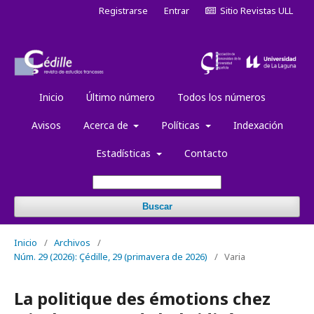
Registrarse
Entrar
Sitio Revistas ULL
Inicio
Último número
Todos los números
Avisos
Acerca de
Políticas
Indexación
Estadísticas
Contacto
Buscar
Inicio
/
Archivos
/
Núm. 29 (2026): Çédille, 29 (primavera de 2026)
/
Varia
La politique des émotions chez