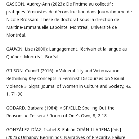
GASCON, Audrey-Ann (2023): De l’intime au collectif :
pratiques féministes de déconstruction dans Journal intime de
Nicole Brossard. Thèse de doctorat sous la direction de
Martine-Emmanuelle Lapointe. Montréal, Université de
Montréal.
GAUVIN, Lise (2000): Langagement, l’écrivain et la langue au
Québec. Montréal, Boréal.
GILSON, Cunniff (2016): « Vulnerability and Victimization:
Rethinking Key Concepts in Feminist Discourses on Sexual
Violence ». Signs: Journal of Women in Culture and Society, 42:
1, 71-98.
GODARD, Barbara (1984): « SP/ELLE: Spelling Out the
Reasons ». Tessera / Room of One’s Own, 8, 2-18.
GONZÁLEZ-DÍAZ, Isabel & Fabián ORÁN-LLARENA [éds]
(2023): Unhappy Beginnings: Narratives of Precarity, Failure,