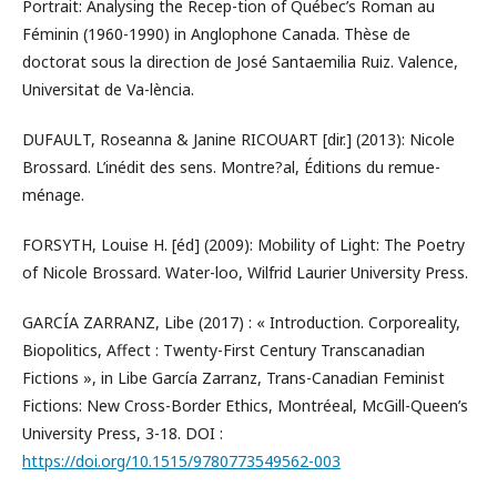
Portrait: Analysing the Recep-tion of Québec’s Roman au
Féminin (1960-1990) in Anglophone Canada. Thèse de
doctorat sous la direction de José Santaemilia Ruiz. Valence,
Universitat de Va-lència.
DUFAULT, Roseanna & Janine RICOUART [dir.] (2013): Nicole
Brossard. L’inédit des sens. Montre?al, Éditions du remue-
ménage.
FORSYTH, Louise H. [éd] (2009): Mobility of Light: The Poetry
of Nicole Brossard. Water-loo, Wilfrid Laurier University Press.
GARCÍA ZARRANZ, Libe (2017) : « Introduction. Corporeality,
Biopolitics, Affect : Twenty-First Century Transcanadian
Fictions », in Libe García Zarranz, Trans-Canadian Feminist
Fictions: New Cross-Border Ethics, Montréeal, McGill-Queen’s
University Press, 3-18. DOI :
https://doi.org/10.1515/9780773549562-003