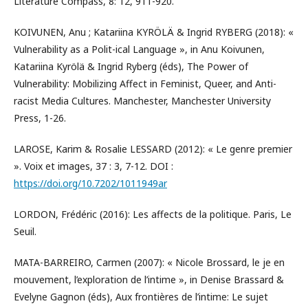
Literature Compass, 8: 12, 911-920.
KOIVUNEN, Anu ; Katariina KYRÖLÄ & Ingrid RYBERG (2018): «
Vulnerability as a Polit-ical Language », in Anu Koivunen,
Katariina Kyrölä & Ingrid Ryberg (éds), The Power of
Vulnerability: Mobilizing Affect in Feminist, Queer, and Anti-
racist Media Cultures. Manchester, Manchester University
Press, 1-26.
LAROSE, Karim & Rosalie LESSARD (2012): « Le genre premier
». Voix et images, 37 : 3, 7-12. DOI :
https://doi.org/10.7202/1011949ar
LORDON, Frédéric (2016): Les affects de la politique. Paris, Le
Seuil.
MATA-BARREIRO, Carmen (2007): « Nicole Brossard, le je en
mouvement, l’exploration de l’intime », in Denise Brassard &
Evelyne Gagnon (éds), Aux frontières de l’intime: Le sujet