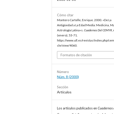
Cómo citar
Montero Cartelle, Enrique. 2000. «De La
Antigüedad a La Edad Media: Medicina, Ma
Astrología Latina»s.
Cuadernos Del CEMYR
, 
(enero), 53-71.
https://www.ull.es/revistas/index.php/cem
cle/view/4060.
Formatos de citación
Número
Núm. 8 (2000)
Sección
Artículos
Los artículos publicados en
Cuadernos 