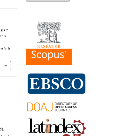
gia Y
n.º 8
yr/arti
del