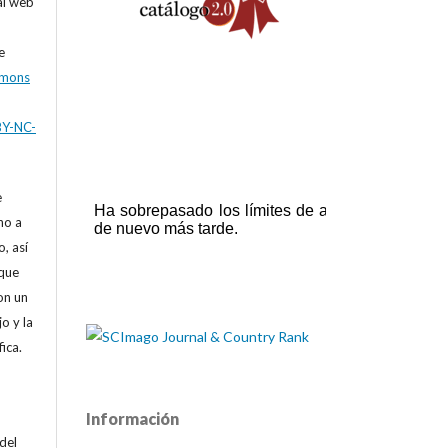
al web
e
mmons
BY-NC-
e
ho a
, así
que
on un
o y la
fica.
Información
 del