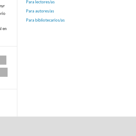
Para lectores/as
myr
Para autores/as
orio
Para bibliotecarios/as
l en