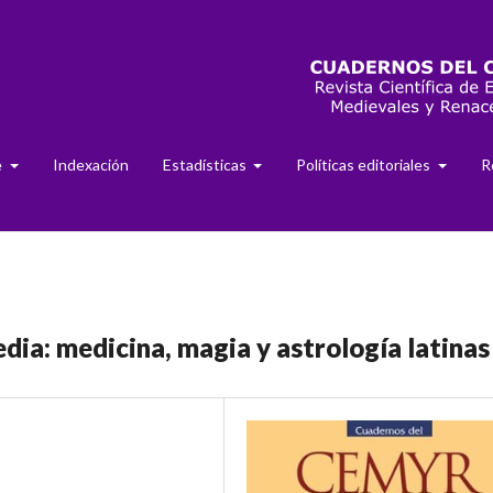
e
Indexación
Estadísticas
Políticas editoriales
R
dia: medicina, magia y astrología latinas