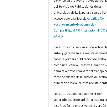
Cemyr
se distribuyen a través del port
del Servicio de Publicaciones de la
Universidad de La Laguna y son de libr
acceso bajo una licencia
Creative Co
Reconocimiento-NoComercial-
CompartirIgual 4.0 Internacional (CC 
SA 4.0)
.
Los autores conservan los derechos d
autor y garantizan a la revista el derec
hacer la primera publicación del trabajo
como una licencia Creative Commons 
permita a otros compartir el trabajo c
reconocimiento de la autoría del trabaj
publicación inicial en esta revista cientí
Los autores pueden establecer por
separado acuerdos adicionales para la
distribución no exclusiva de la versión