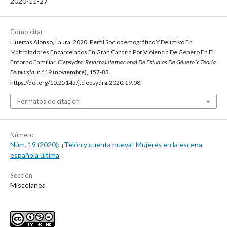
2020-11-27
Cómo citar
Huertas Alonso, Laura. 2020. Perfil Sociodemográfico Y Delictivo En
Maltratadores Encarcelados En Gran Canaria Por Violencia De Género En El
Entorno Familiar.
Clepsydra. Revista Internacional De Estudios De Género Y Teoría
Feminista
, n.º 19 (noviembre), 157-83.
https://doi.org/10.25145/j.clepsydra.2020.19.08.
Formatos de citación
Número
Núm. 19 (2020): ¡Telón y cuenta nueva! Mujeres en la escena
española última
Sección
Miscelánea