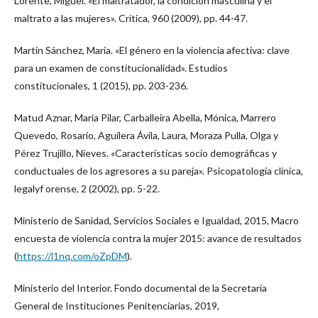
Lorente, Miguel. «El maltratador, la condición masculina y el
maltrato a las mujeres». Crítica, 960 (2009), pp. 44-47.
Martín Sánchez, María. «El género en la violencia afectiva: clave
para un examen de constitucionalidad». Estudios
constitucionales, 1 (2015), pp. 203-236.
Matud Aznar, María Pilar, Carballeira Abella, Mónica, Marrero
Quevedo, Rosario, Aguilera Ávila, Laura, Moraza Pulla, Olga y
Pérez Trujillo, Nieves. «Características socio demográficas y
conductuales de los agresores a su pareja». Psicopatología clínica,
legalyf orense, 2 (2002), pp. 5-22.
Ministerio de Sanidad, Servicios Sociales e Igualdad, 2015, Macro
encuesta de violencia contra la mujer 2015: avance de resultados
(
https://l1nq.com/oZpDM
).
Ministerio del Interior. Fondo documental de la Secretaría
General de Instituciones Penitenciarias, 2019,