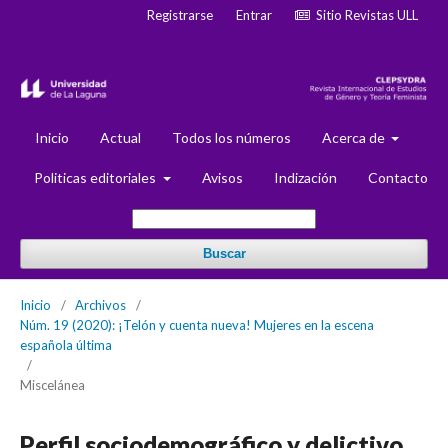
Registrarse
Entrar
Sitio Revistas ULL
Inicio
Actual
Todos los números
Acerca de
Politicas editoriales
Avisos
Indización
Contacto
Buscar
Inicio
/
Archivos
/
Núm. 19 (2020): ¡Telón y cuenta nueva! Mujeres en la escena
española última
/
Miscelánea
Perfil sociodemográfico y delictivo