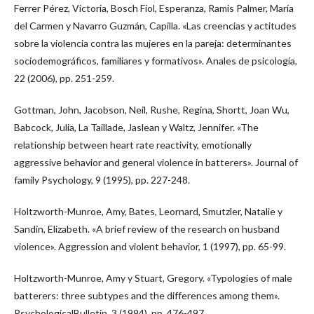
Ferrer Pérez, Victoria, Bosch Fiol, Esperanza, Ramis Palmer, María
del Carmen y Navarro Guzmán, Capilla. «Las creencias y actitudes
sobre la violencia contra las mujeres en la pareja: determinantes
sociodemográficos, familiares y formativos». Anales de psicología,
22 (2006), pp. 251-259.
Gottman, John, Jacobson, Neil, Rushe, Regina, Shortt, Joan Wu,
Babcock, Julia, La Taillade, Jaslean y Waltz, Jennifer. «The
relationship between heart rate reactivity, emotionally
aggressive behavior and general violence in batterers». Journal of
family Psychology, 9 (1995), pp. 227-248.
Holtzworth-Munroe, Amy, Bates, Leornard, Smutzler, Natalie y
Sandin, Elizabeth. «A brief review of the research on husband
violence». Aggression and violent behavior, 1 (1997), pp. 65-99.
Holtzworth-Munroe, Amy y Stuart, Gregory. «Typologies of male
batterers: three subtypes and the differences among them».
PsychologicalBulletin, 3 (1994), pp. 476-497.