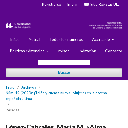
Registrarse
Entrar
Sitio Revistas ULL
Inicio
Actual
Todos los números
Acerca de
Politicas editoriales
Avisos
Indización
Contacto
Buscar
Inicio
/
Archivos
/
Núm. 19 (2020): ¡Telón y cuenta nueva! Mujeres en la escena
española última
/
Reseñas
López-Cabrales, María M. «Alma