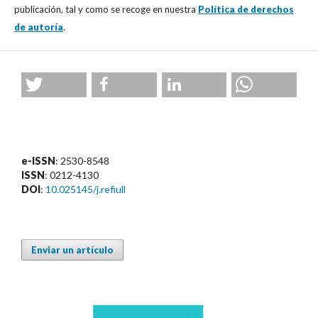
publicación, tal y como se recoge en nuestra
Política de derechos
de autoría
.
e-ISSN
: 2530-8548
ISSN
: 0212-4130
DOI
:
10.025145/j.refiull
Enviar un artículo