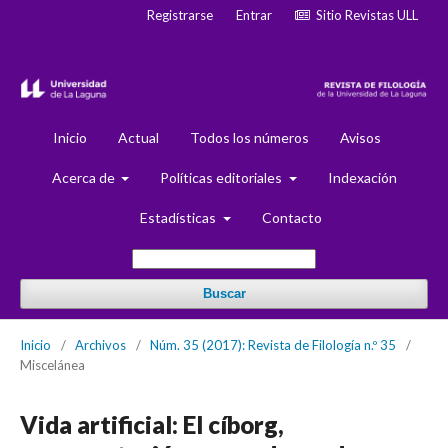
Registrarse
Entrar
Sitio Revistas ULL
Inicio
Actual
Todos los números
Avisos
Acerca de
Políticas editoriales
Indexación
Estadísticas
Contacto
Buscar
Inicio
/
Archivos
/
Núm. 35 (2017): Revista de Filología n.º 35
/
Miscelánea
Vida artificial: El cíborg,