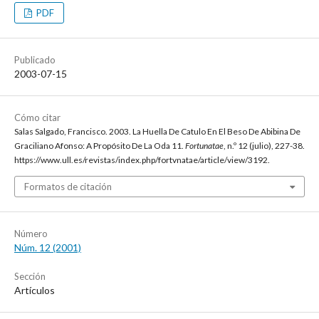
PDF
Publicado
2003-07-15
Cómo citar
Salas Salgado, Francisco. 2003. La Huella De Catulo En El Beso De Abibina De
Graciliano Afonso: A Propósito De La Oda 11.
Fortunatae
, n.º 12 (julio), 227-38.
https://www.ull.es/revistas/index.php/fortvnatae/article/view/3192.
Formatos de citación
Número
Núm. 12 (2001)
Sección
Artículos