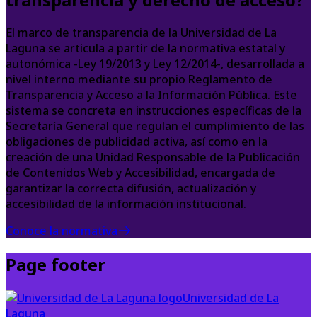
El marco de transparencia de la Universidad de La
Laguna se articula a partir de la normativa estatal y
autonómica -Ley 19/2013 y Ley 12/2014-, desarrollada a
nivel interno mediante su propio Reglamento de
Transparencia y Acceso a la Información Pública. Este
sistema se concreta en instrucciones específicas de la
Secretaría General que regulan el cumplimiento de las
obligaciones de publicidad activa, así como en la
creación de una Unidad Responsable de la Publicación
de Contenidos Web y Accesibilidad, encargada de
garantizar la correcta difusión, actualización y
accesibilidad de la información institucional.
Conoce la normativa
Page footer
Universidad de La
Laguna