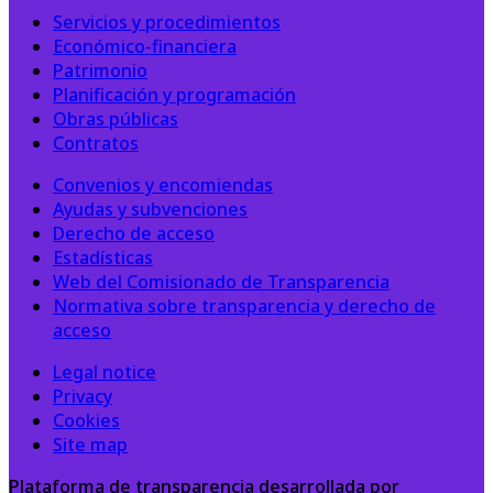
Servicios y procedimientos
Económico-financiera
Patrimonio
Planificación y programación
Obras públicas
Contratos
Convenios y encomiendas
Ayudas y subvenciones
Derecho de acceso
Estadísticas
Web del Comisionado de Transparencia
Normativa sobre transparencia y derecho de
acceso
Legal notice
Privacy
Cookies
Site map
Plataforma de transparencia desarrollada por