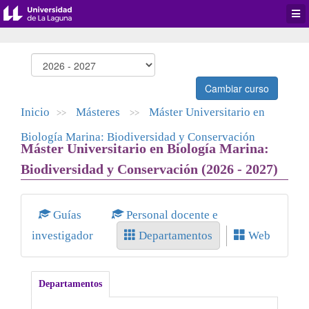
Desp
men
de
aplic
Cambiar curso
Inicio
Másteres
Máster Universitario en
>>
>>
Biología Marina: Biodiversidad y Conservación
Máster Universitario en Biología Marina:
Biodiversidad y Conservación (2026 - 2027)
Guías
Personal docente e
investigador
Departamentos
Web
Departamentos