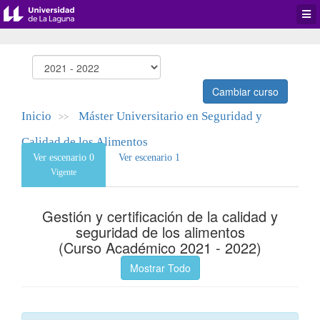
Desp
men
de
aplic
Cambiar curso
Inicio
Máster Universitario en Seguridad y
>>
Calidad de los Alimentos
Ver escenario 0
Ver escenario 1
Vigente
Gestión y certificación de la calidad y
seguridad de los alimentos
(Curso Académico 2021 - 2022)
Mostrar Todo