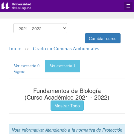
Desp
men
de
aplic
Cambiar curso
Inicio
Grado en Ciencias Ambientales
>>
Ver escenario 0
Ver escenario 1
Vigente
Fundamentos de Biología
(Curso Académico 2021 - 2022)
Mostrar Todo
Nota informativa: Atendiendo a la normativa de Protección