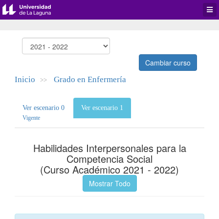
Desp
men
de
aplic
Cambiar curso
Inicio
Grado en Enfermería
>>
Ver escenario 0
Ver escenario 1
Vigente
Habilidades Interpersonales para la
Competencia Social
(Curso Académico 2021 - 2022)
Mostrar Todo