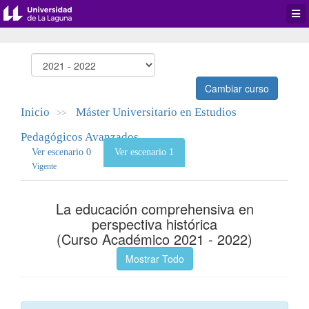
Desp
men
de
aplic
Cambiar curso
Inicio
Máster Universitario en Estudios
>>
Pedagógicos Avanzados
Ver escenario 0
Ver escenario 1
Vigente
La educación comprehensiva en
perspectiva histórica
(Curso Académico 2021 - 2022)
Mostrar Todo