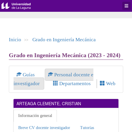
Desp
men
de
aplic
Inicio
Grado en Ingeniería Mecánica
>>
Grado en Ingeniería Mecánica (2023 - 2024)
Guías
Personal docente e
investigador
Departamentos
Web
ARTEAGA CLEMENTE, CRISTIAN
Información general
Breve CV docente investigador
Tutorías