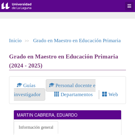
Desp
men
de
aplic
Inicio
Grado en Maestro en Educación Primaria
>>
Grado en Maestro en Educación Primaria
(2024 - 2025)
Guías
Personal docente e
investigador
Departamentos
Web
MARTIN CABRERA, EDUARDO
Información general