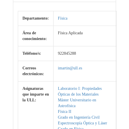
Departamento:
Física
Área de
Física Aplicada
conocimiento:
Teléfono/s:
922845288
Correos
imartin@ull.es
electrónicos:
Asignaturas
Laboratorio I: Propiedades
que imparte en
Ópticas de los Materiales
la ULL:
Máster Universitario en
Astrofísica
Física II
Grado en Ingeniería Civil
Espectroscopía Óptica y Láser
Grado en Física