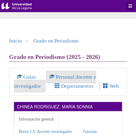
Desp
men
de
aplic
Inicio
Grado en Periodismo
>>
Grado en Periodismo (2025 - 2026)
Guías
Personal docente e
investigador
Departamentos
Web
CHINEA RODRIGUEZ, MARIA SONNIA
Información general
Breve CV docente investigador
Tutorías