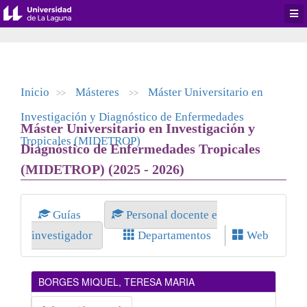
Desp
men
de
aplic
Inicio
Másteres
Máster Universitario en
>>
>>
Investigación y Diagnóstico de Enfermedades
Máster Universitario en Investigación y
Tropicales (MIDETROP)
Diagnóstico de Enfermedades Tropicales
(MIDETROP) (2025 - 2026)
Guías
Personal docente e
investigador
Departamentos
Web
BORGES MIQUEL, TERESA MARIA