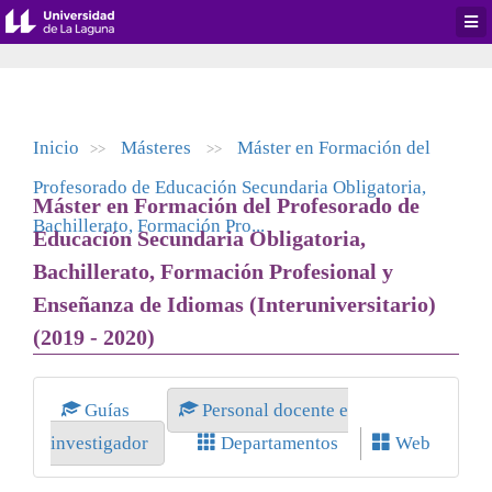
Desp
men
de
aplic
Inicio
Másteres
Máster en Formación del
>>
>>
Profesorado de Educación Secundaria Obligatoria,
Máster en Formación del Profesorado de
Bachillerato, Formación Pro...
Educación Secundaria Obligatoria,
Bachillerato, Formación Profesional y
Enseñanza de Idiomas (Interuniversitario)
(2019 - 2020)
Guías
Personal docente e
investigador
Departamentos
Web