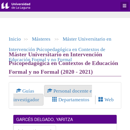
Desp
men
de
aplic
Inicio
Másteres
Máster Universitario en
>>
>>
Intervención Psicopedagógica en Contextos de
Máster Universitario en Intervención
Educación Formal y no Formal
Psicopedagógica en Contextos de Educación
Formal y no Formal (2020 - 2021)
Guías
Personal docente e
investigador
Departamentos
Web
GARCÉS DELGADO, YARITZA