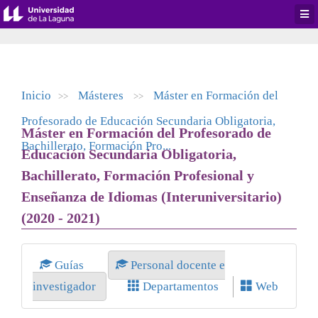
Desp
men
de
aplic
Inicio
Másteres
Máster en Formación del
>>
>>
Profesorado de Educación Secundaria Obligatoria,
Máster en Formación del Profesorado de
Bachillerato, Formación Pro...
Educación Secundaria Obligatoria,
Bachillerato, Formación Profesional y
Enseñanza de Idiomas (Interuniversitario)
(2020 - 2021)
Guías
Personal docente e
investigador
Departamentos
Web