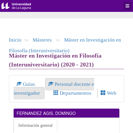
Desp
men
de
aplic
Inicio
Másteres
Máster en Investigación en
>>
>>
Filosofía (Interuniversitario)
Máster en Investigación en Filosofía
(Interuniversitario) (2020 - 2021)
Guías
Personal docente e
investigador
Departamentos
Web
FERNANDEZ AGIS, DOMINGO
Información general