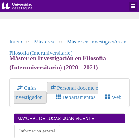
Desp
men
de
aplic
Inicio
Másteres
Máster en Investigación en
>>
>>
Filosofía (Interuniversitario)
Máster en Investigación en Filosofía
(Interuniversitario) (2020 - 2021)
Guías
Personal docente e
investigador
Departamentos
Web
MAYORAL DE LUCAS, JUAN VICENTE
Información general