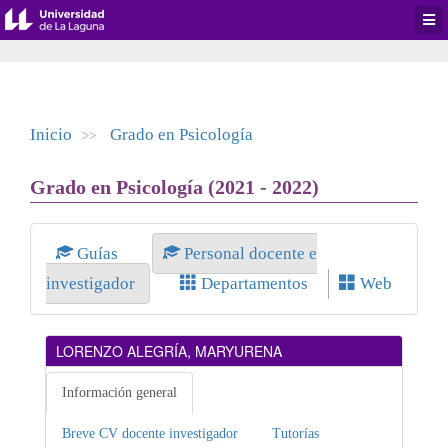
Desp
men
de
aplic
Inicio
Grado en Psicología
>>
Grado en Psicología (2021 - 2022)
Guías
Personal docente e
investigador
Departamentos
Web
LORENZO ALEGRÍA, MARYURENA
Información general
Breve CV docente investigador
Tutorías