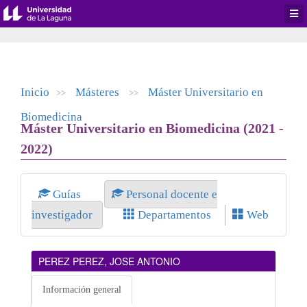
Desp
men
de
aplic
Inicio
Másteres
Máster Universitario en
>>
>>
Biomedicina
Máster Universitario en Biomedicina (2021 -
2022)
Guías
Personal docente e
investigador
Departamentos
Web
PEREZ PEREZ, JOSE ANTONIO
Información general