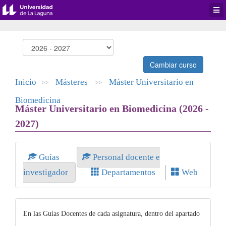
Desp
men
de
aplic
Cambiar curso
Inicio
Másteres
Máster Universitario en
>>
>>
Biomedicina
Máster Universitario en Biomedicina (2026 -
2027)
Guías
Personal docente e
investigador
Departamentos
Web
En las Guías Docentes de cada asignatura, dentro del apartado