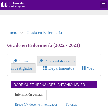
Desp
men
de
aplic
Inicio
Grado en Enfermería
>>
Grado en Enfermería (2022 - 2023)
Guías
Personal docente e
investigador
Departamentos
Web
RODRÍGUEZ HERNÁNDEZ, ANTONIO JAVIER
Información general
Breve CV docente investigador
Tutorías