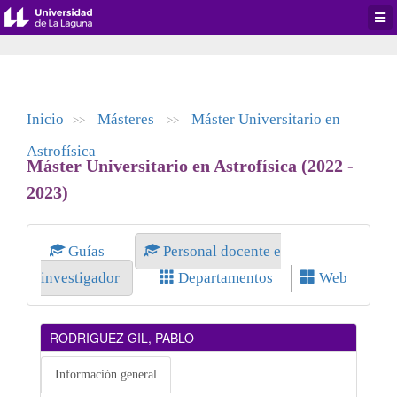
Desp
men
de
aplic
Inicio
Másteres
Máster Universitario en
>>
>>
Astrofísica
Máster Universitario en Astrofísica (2022 -
2023)
Guías
Personal docente e
investigador
Departamentos
Web
RODRIGUEZ GIL, PABLO
Información general