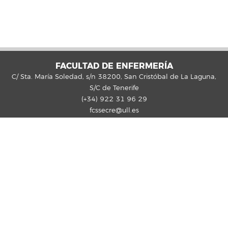
FACULTAD DE ENFERMERÍA
C/ Sta. María Soledad, s/n 38200, San Cristóbal de La Laguna,
S/C de Tenerife
(+34) 922 31 96 29
fcssecre@ull.es