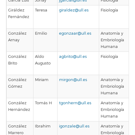
García Luis
Jonay
jgarcial@ull.es
Fisiología
Giráldez
Teresa
giraldez@ull.es
Fisiología
Fernández
González
Emilio
egonzaar@ull.es
Anatomía y
Arnay
Embriología
Humana
González
Aldo
agbrito@ull.es
Fisiología
Brito
Augusto
González
Miriam
mirgon@ull.es
Anatomía y
Gómez
Embriología
Humana
González
Tomás H
tgonhern@ull.es
Anatomía y
Hernández
Embriología
Humana
González
Ibrahim
igonzale@ull.es
Anatomía y
Marrero
Embriología