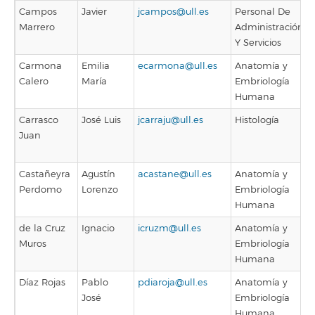
Campos
Javier
jcampos@ull.es
Personal De
Marrero
Administración
Y Servicios
Carmona
Emilia
ecarmona@ull.es
Anatomía y
Calero
María
Embriología
Humana
Carrasco
José Luis
jcarraju@ull.es
Histología
Juan
Castañeyra
Agustín
acastane@ull.es
Anatomía y
Perdomo
Lorenzo
Embriología
Humana
de la Cruz
Ignacio
icruzm@ull.es
Anatomía y
Muros
Embriología
Humana
Díaz Rojas
Pablo
pdiaroja@ull.es
Anatomía y
José
Embriología
Humana