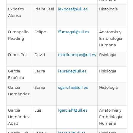
Exposito
Idaira Jael
iexposaf@ull.es
Histología
Afonso
Fumagallo
Felipe
ffumagal@ull.es
Anatomía y
Reading
Embriología
Humana
Funes Pol
David
extdfunespo@ull.es
Fisiología
García
Laura
laurage@ull.es
Fisiología
Expósito
García
Sonia
sgarcihe@ull.es
Histología
Hernández
García
Luis
lgarciah@ull.es
Anatomía y
Hernández-
Embriología
Abad
Humana