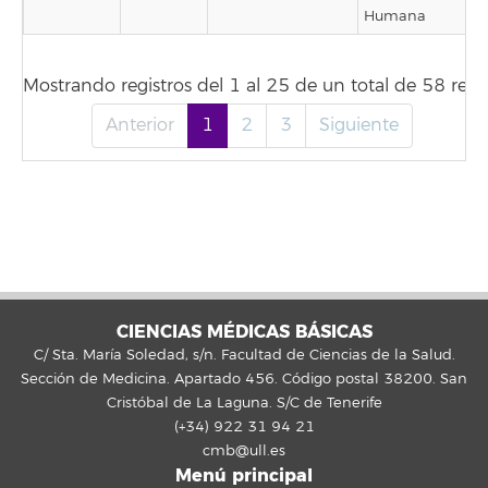
Humana
Mostrando registros del 1 al 25 de un total de 58 regis
Anterior
1
2
3
Siguiente
CIENCIAS MÉDICAS BÁSICAS
C/ Sta. María Soledad, s/n. Facultad de Ciencias de la Salud.
Sección de Medicina. Apartado 456. Código postal 38200. San
Cristóbal de La Laguna. S/C de Tenerife
(+34) 922 31 94 21
cmb@ull.es
Menú principal