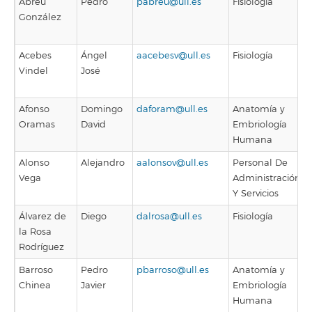
Abreu
Pedro
pabreu@ull.es
Fisiología
González
Acebes
Ángel
aacebesv@ull.es
Fisiología
Vindel
José
Afonso
Domingo
daforam@ull.es
Anatomía y
Oramas
David
Embriología
Humana
Alonso
Alejandro
aalonsov@ull.es
Personal De
Vega
Administración
Y Servicios
Álvarez de
Diego
dalrosa@ull.es
Fisiología
la Rosa
Rodríguez
Barroso
Pedro
pbarroso@ull.es
Anatomía y
Chinea
Javier
Embriología
Humana