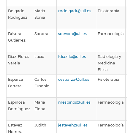
Asi
Delgado
Maria
mdelgadr@ull.es
Fisioterapia
Pro
Rodríguez
Sonia
As
Asi
Dévora
Sandra
sdevora@ull.es
Farmacología
Pro
Gutiérrez
Co
Doc
Díaz-Flores
Lucio
ldiazflo@ull.es
Radiología y
Pro
Varela
Medicina
Co
Física
Doc
Esparza
Carlos
cesparza@ull.es
Fisioterapia
Pro
Ferrera
Eusebio
As
Asi
Espinosa
María
mespinos@ull.es
Farmacología
Pro
Domínguez
Elena
Co
Doc
Estévez
Judith
jesteveh@ull.es
Farmacología
Pro
Herrera
Ay