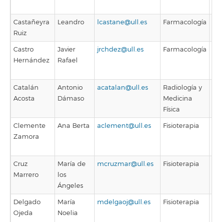
La
Castañeyra
Leandro
lcastane@ull.es
Farmacología
Pro
Ruiz
Dis
Castro
Javier
jrchdez@ull.es
Farmacología
Pro
Hernández
Rafael
Co
Doc
Catalán
Antonio
acatalan@ull.es
Radiología y
Pro
Acosta
Dámaso
Medicina
As
Física
Asi
Clemente
Ana Berta
aclement@ull.es
Fisioterapia
Pro
Zamora
As
Asi
Cruz
María de
mcruzmar@ull.es
Fisioterapia
Pro
Marrero
los
As
Ángeles
Delgado
María
mdelgaoj@ull.es
Fisioterapia
Pro
Ojeda
Noelia
As