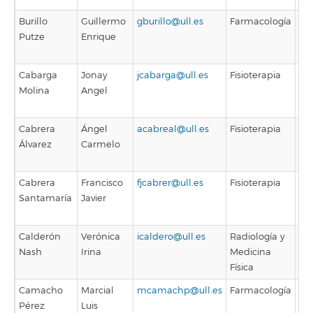
Burillo
Guillermo
gburillo@ull.es
Farmacología
Pro
Putze
Enrique
Tit
Un
Cabarga
Jonay
jcabarga@ull.es
Fisioterapia
Pro
Molina
Angel
As
Asi
Cabrera
Ángel
acabreal@ull.es
Fisioterapia
Pro
Álvarez
Carmelo
As
Asi
Cabrera
Francisco
fjcabrer@ull.es
Fisioterapia
Pro
Santamaría
Javier
As
Asi
Calderón
Verónica
icaldero@ull.es
Radiología y
Inv
Nash
Irina
Medicina
Física
Camacho
Marcial
mcamachp@ull.es
Farmacología
Pro
Pérez
Luis
Pe