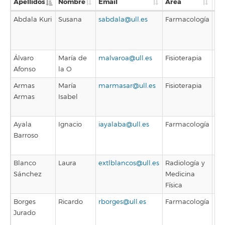
Apellidos
Nombre
Email
Área
Ca
Abdala Kuri
Susana
sabdala@ull.es
Farmacología
Pro
Tit
Un
Álvaro
María de
malvaroa@ull.es
Fisioterapia
Pro
Afonso
la O
As
Armas
María
marmasar@ull.es
Fisioterapia
Pro
Armas
Isabel
As
Asi
Ayala
Ignacio
iayalaba@ull.es
Farmacología
Pro
Barroso
As
Asi
Blanco
Laura
extlblancos@ull.es
Radiología y
Pro
Sánchez
Medicina
As
Física
Asi
Borges
Ricardo
rborges@ull.es
Farmacología
Ca
Jurado
de
Un